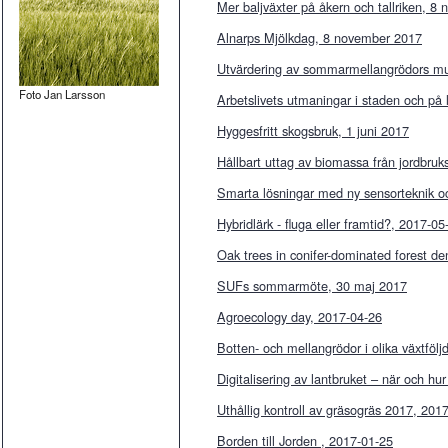
Mer baljväxter på åkern och tallriken, 
Alnarps Mjölkdag, 8 november 2017
Utvärdering av sommarmellangrödors mul
Foto Jan Larsson
Arbetslivets utmaningar i staden och på
Hyggesfritt skogsbruk, 1 juni 2017
Hållbart uttag av biomassa från jordbru
Smarta lösningar med ny sensorteknik o
Hybridlärk - fluga eller framtid?, 2017-05
Oak trees in conifer-dominated forest d
SUFs sommarmöte, 30 maj 2017
Agroecology day, 2017-04-26
Botten- och mellangrödor i olika växtföl
Digitalisering av lantbruket – när och hu
Uthållig kontroll av gräsogräs 2017, 201
Borden till Jorden , 2017-01-25