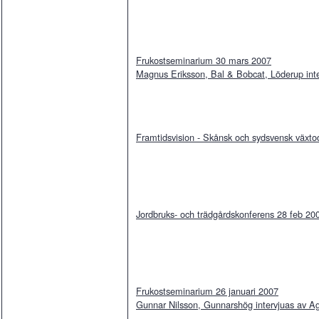
Frukostseminarium 30 mars 2007
Magnus Eriksson, Bal & Bobcat, Löderup inte
Framtidsvision - Skånsk och sydsvensk växto
Jordbruks- och trädgårdskonferens 28 feb 20
Frukostseminarium 26 januari 2007
Gunnar Nilsson, Gunnarshög intervjuas av Ag