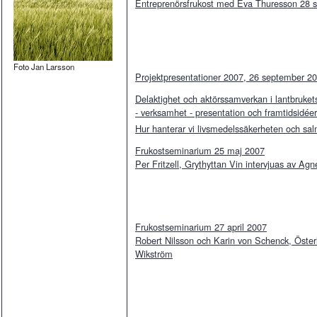
Entreprenörsfrukost med Eva Thuresson 28 
Foto Jan Larsson
Projektpresentationer 2007, 26 september 2
Delaktighet och aktörssamverkan i lantbruke
- verksamhet - presentation och framtidsidéer
Hur hanterar vi livsmedelssäkerheten och sal
Frukostseminarium 25 maj 2007
Per Fritzell, Grythyttan Vin intervjuas av Agn
Frukostseminarium 27 april 2007
Robert Nilsson och Karin von Schenck, Österl
Wikström