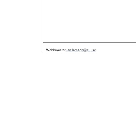
Webbmaster
jan.larsson@slu.se