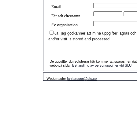
Email
För och efternamn
Ev. organisation
Ja, jag godkänner att mina uppgifter lagras oc
and/or visit is stored and processed.
De uppgifter du registrerar här kommer att sparas i en d
webb på sidan
Behandling av personuppgifter vid SLU
Webbmaster
jan.larsson@slu.se