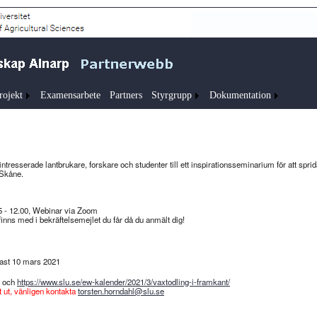
rojekt
Examensarbete
Partners
Styrgrupp
Dokumentation
ntresserade lantbrukare, forskare och studenter till ett inspirationsseminarium för att sprid
 Skåne.
5 - 12.00, Webinar via Zoom
finns med i bekräftelsemejlet du får då du anmält dig!
nast 10 mars 2021
och
https://www.slu.se/ew-kalender/2021/3/vaxtodling-i-framkant/
 ut, vänligen kontakta
torsten.horndahl@slu.se