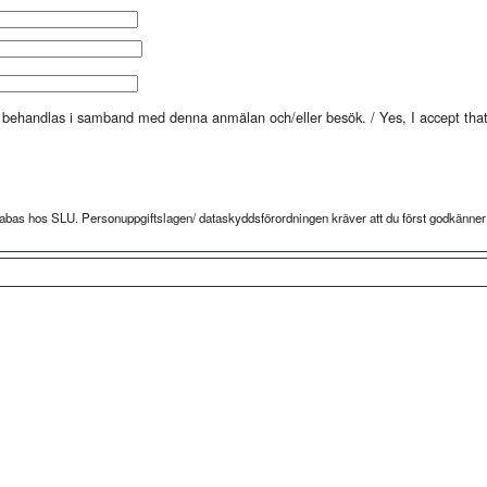
h behandlas i samband med denna anmälan och/eller besök. / Yes, I accept that 
atabas hos SLU. Personuppgiftslagen/ dataskyddsförordningen kräver att du först godkänne