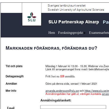
Hem
Forskningsprojekt
Examensarbet
Marknaden förändras, förändras du?
Tid och plats
Måndag 1 februari kl 13.00 - 15.30, Webinar via Zo
Länk till arrangemanget finns med i bekräftelsemejlet
Deltagaravgift
Fritt
Just nu
119
anmälda.
Anmälan
Görs på denna sida, senast 1 februari 2021
Mer info
amanda.andersson@slu.se
och
https://www.slu.se/
Anmälningstiden har gått ut, vänligen kontakta
aman
Anmälningsblankett:
Email