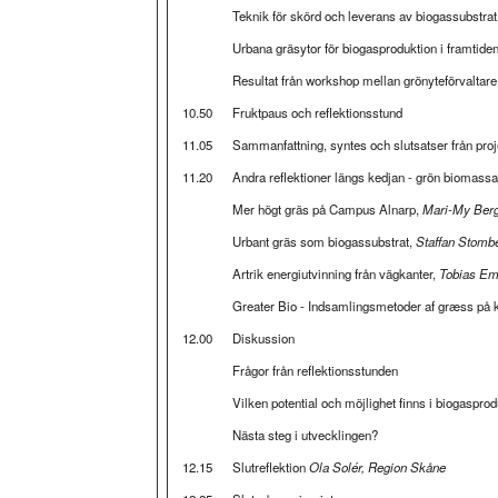
Teknik för skörd och leverans av biogassubstrat
Urbana gräsytor för biogasproduktion i framtide
Resultat från workshop mellan grönyteförvaltare
10.50
Fruktpaus och reflektionsstund
11.05
Sammanfattning, syntes och slutsatser från proj
11.20
Andra reflektioner längs kedjan - grön biomassa
Mer högt gräs på Campus Alnarp,
Mari-My Berg
Urbant gräs som biogassubstrat,
Staffan Stomb
Artrik energiutvinning från vägkanter,
Tobias Em
Greater Bio - Indsamlingsmetoder af græss på
12.00
Diskussion
Frågor från reflektionsstunden
Vilken potential och möjlighet finns i biogaspro
Nästa steg i utvecklingen?
12.15
Slutreflektion
Ola Solér, Region Skåne