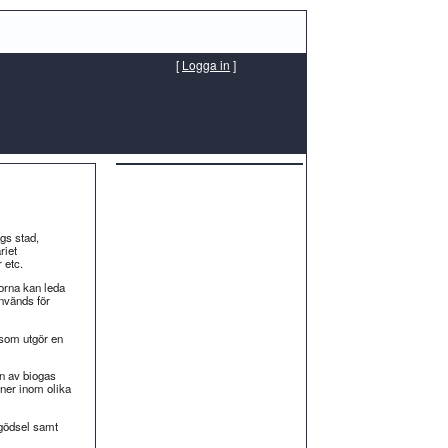
[
Logga in
]
gs stad,
riet
 etc.
orna kan leda
används för
 som utgör en
on av biogas
oner inom olika
ogödsel samt