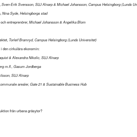
,
Sven-Erik Svensson, SLU Alnarp & Michael Johansson, Campus Helsingborg (Lunds Un
n,
Nina Syde, Helsingborgs stad
 och entreprenörer,
Michael Johansson & Angelika Blom
ektet,
Torleif Bramryd, Campus Helsingborg (Lunds Universitet)
 i den cirkulära ekonomin:
quist & Alexandra Nikolic, SLU Alnarp
erg m.fl., Gasum Jordberga
ilsson, SLU Alnarp
 kommunale arealer,
Gate 21 & Sustainable Business Hub
duktion från urbana gräsytor?