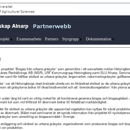
rojekt
Examensarbete
Partners
Styrgrupp
Dokumentation
r
 projektet ´Biogas från urbana gräsytor´ som genomförs i ett samarbete mellan Helsingbor
 Skånes Renhållnings AB (NSR), LRF Kommungrupp Helsingborg samt SLU Alnarp. Semina
ter samt för hållbar skötsel av urbana gräsytor, ängsmarker, naturmarksgräsytor, golfbanor
ytor´ var att Helsingborgs stad önskade utreda om en förändrad skötsel av de urbana gräsyt
enom att gräsytorna bidrar till ökad biodiversitet och att ´överskottsvegetation´ från ytorna 
under lång tid varit en viktig metod för att kombinerat generera biogas och biogasgödsel,
iskt kol som vid tillförsel till åkermark bidrar till förbättrad markbördighet.
r för skötsel av urbana gräsytor där uppsamlad vegetation kan nyttjas för såväl produkti
 av åkermark. Målet med seminariet är att sprida information från projektet till nyckelpers
gräsytor som utveckling av biogasområdet i Sverige.
 anläggning och skötsel av urbana gräsytor, organisationer som producerar biogas och bi
i sin produktion.