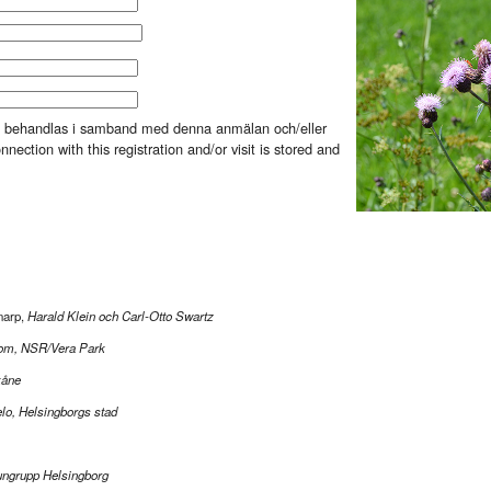
och behandlas i samband med denna anmälan och/eller
nection with this registration and/or visit is stored and
narp,
Harald Klein och Carl-Otto Swartz
lom, NSR/Vera Park
kåne
lo, Helsingborgs stad
ngrupp Helsingborg