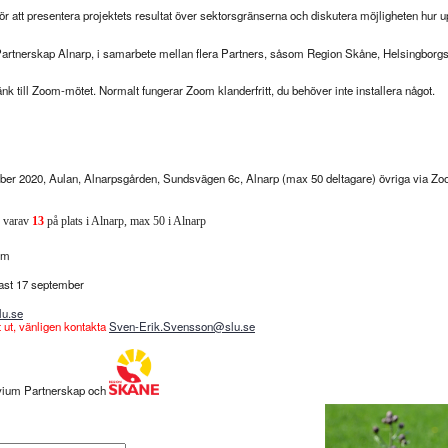
 för att presentera projektets resultat över sektorsgränserna och diskutera möjligheten hur
rtnerskap Alnarp, i samarbete mellan flera Partners, såsom Region Skåne, Helsingborg
k till Zoom-mötet. Normalt fungerar Zoom klanderfritt, du behöver inte installera något.
er 2020, Aulan, Alnarpsgården, Sundsvägen 6c, Alnarp (max 50 deltagare) övriga via Zo
 varav
13
på plats i Alnarp, max 50 i Alnarp
om
ast 17 september
u.se
 ut, vänligen kontakta
Sven-Erik.Svensson@slu.se
vium Partnerskap och