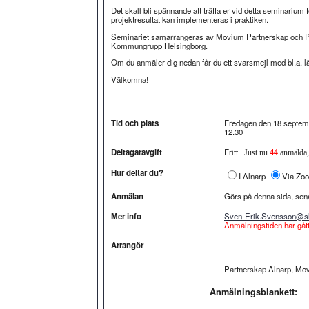
Det skall bli spännande att träffa er vid detta seminarium
projektresultat kan implementeras i praktiken.
Seminariet samarrangeras av Movium Partnerskap och Pa
Kommungrupp Helsingborg.
Om du anmäler dig nedan får du ett svarsmejl med bl.a. län
Välkomna!
Tid och plats
Fredagen den 18 septemb
12.30
Deltagaravgift
Fritt
. Just nu
44
anmälda,
Hur deltar du?
I Alnarp
Via Zo
Anmälan
Görs på denna sida, sen
Mer info
Sven-Erik.Svensson@sl
Anmälningstiden har gått
Arrangör
Partnerskap Alnarp, Mo
Anmälningsblankett: