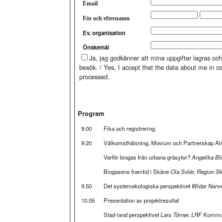
Email
För och efternamn
Ev. organisation
Önskemål
Ja, jag godkänner att mina uppgifter lagras 
besök. / Yes, I accept that the data about me in con
processed.
Program
9.00
Fika och registrering,
9.20
Välkomsthälsning, Movium och Partnerskap Al
Varför biogas från urbana gräsytor?
Angelika B
Biogasens framtid i Skåne
Ola Solér, Region S
9.50
Det systemekologiska perspektivet
Widar Narve
10.05
Presentation av projektresultat
Stad-land perspektivet
Lars Törner, LRF Kommu