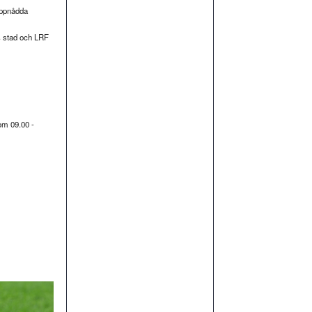
 uppnådda
s stad och LRF
om 09.00 -