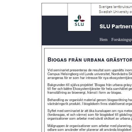
Hem
Forskningsp
Biogas från urbana gräsyto
Vid seminariet presenteras de resultat som uppnåtts inom
Campus Helsingborg vid Lunds universitet, Nordvästra
arrangeras för er som har intresse för nya ekosystemtjäns
Bakgrunden till själva projektet ´Biogas från urbana gräs
till fler och bättre Ekosystemtjänster för hela samhället g
framställning av bioenergi, främst i form av biogas.
Behandling av organiskt material genom biogasrötning har 
växtnäringsrik produkt. I biogödseln finns stabiliserat organ
Syftet med seminariet är att öka kunskapen om nya metode
(fordonsgas, el och värme) som för biogödsel till gödsling
organisationer som arbetar med såväl skötsel av urbana 
Målgruppen är organisationer som arbetar med planering,
odlare som använder eller planerar att använda biogödsel 