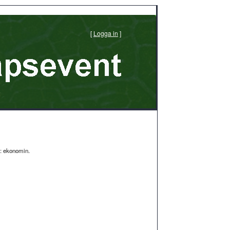
[
Logga in
]
s: ekonomin.