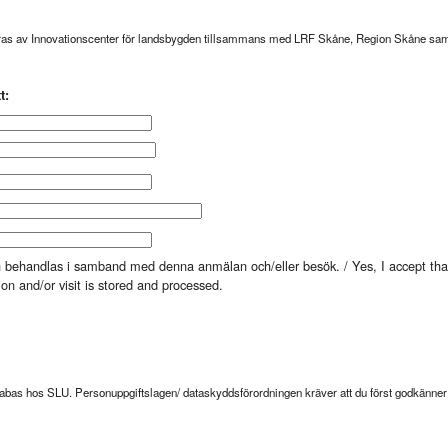
as av Innovationscenter för landsbygden tillsammans med LRF Skåne, Region Skåne sam
t:
ch behandlas i samband med denna anmälan och/eller besök. / Yes, I accept tha
ion and/or visit is stored and processed.
atabas hos SLU. Personuppgiftslagen/ dataskyddsförordningen kräver att du först godkänne