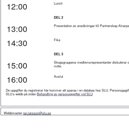
12:00
Lunch
DEL 2
13:00
Presentation av ansökningar till Partnerskap Alnar
14:30
Fika
DEL 3
15:00
Skogsgruppens medlemsrepresentanter diskuterar och
möte.
16:00
Avslut
De uppgifter du registrerar här kommer att sparas i en databas hos SLU. Personuppgif
SLU:s webb på sidan
Behandling av personuppgifter vid SLU
Webbmaster
jan.larsson@slu.se