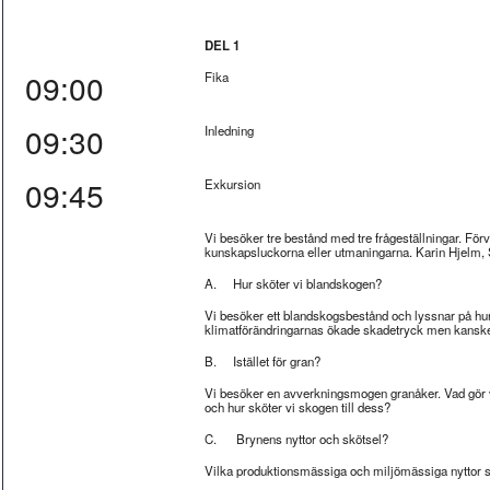
DEL 1
09:00
Fika
09:30
Inledning
09:45
Exkursion
Vi besöker tre bestånd med tre frågeställningar. Fö
kunskapsluckorna eller utmaningarna. Karin Hjelm,
A. Hur sköter vi blandskogen?
Vi besöker ett blandskogsbestånd och lyssnar på hur 
klimatförändringarnas ökade skadetryck men kanske f
B. Istället för gran?
Vi besöker en avverkningsmogen granåker. Vad gör v
och hur sköter vi skogen till dess?
C. Brynens nyttor och skötsel?
Vilka produktionsmässiga och miljömässiga nyttor s