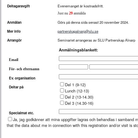
Deltagaravgift
Evenemanget är kostnadsfritt.
Just nu
29
anmälda
Anmälan
Görs på denna sida senast 20 november 2024.
Mer info
partnerskapalnarp@slu.se
Arrangör
Seminariet arrangeras av SLU Partnerskap Alnarp
Anmälningsblankett:
Email
För- och efternamn
Ev. organisation
Del 1 (9-12)
Deltar på
Lunch (12-13)
Del 2 (13-14.30)
Del 3 (14.30-16)
Specialmat etc.
Ja, jag godkänner att mina uppgifter lagras och behandlas i samband m
that the data about me in connection with this registration and/or visit is s