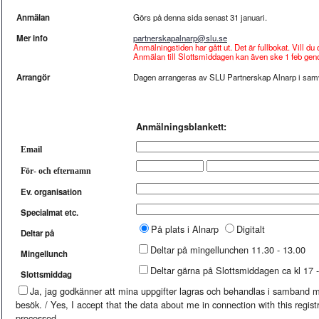
Anmälan
Görs på denna sida senast 31 januari.
Mer info
partnerskapalnarp@slu.se
Anmälningstiden har gått ut. Det är fullbokat. Vill d
Anmälan till Slottsmiddagen kan även ske 1 feb geno
Arrangör
Dagen arrangeras av SLU Partnerskap Alnarp i sa
Anmälningsblankett:
Email
För- och efternamn
Ev. organisation
Specialmat etc.
På plats i Alnarp
Digitalt
Deltar på
Deltar på mingellunchen 11.30 - 13.00
Mingellunch
Deltar gärna på Slottsmiddagen ca kl 17 - 
Slottsmiddag
Ja, jag godkänner att mina uppgifter lagras och behandlas i samband 
besök. / Yes, I accept that the data about me in connection with this registr
processed.