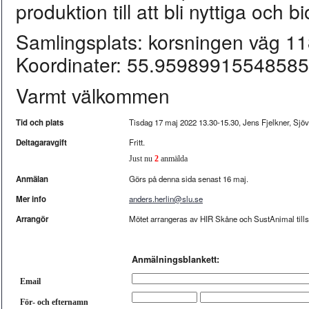
produktion till att bli nyttiga och bi
Samlingsplats: korsningen väg 1
Koordinater: 55.9598991554858
Varmt välkommen
Tid och plats
Tisdag 17 maj 2022 13.30-15.30, Jens Fjelkner, Sjö
Deltagaravgift
Fritt.
Just nu
2
anmälda
Anmälan
Görs på denna sida senast 16 maj.
Mer info
anders.herlin@slu.se
Arrangör
Mötet arrangeras av HIR Skåne och SustAnimal ti
Anmälningsblankett:
Email
För- och efternamn