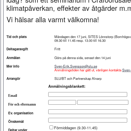
klimatpåverkan, effekter av åtgärder m
Vi hälsar alla varmt välkomna!
Tid och plats
Måndagen den 17 juni, SITES Lönnstorp (Bomhögsvä
09.30 till 11.45 resp. 13.00 till 16.30
Deltagaravgift
Fritt
Anmälan
Görs på denna sida, senast den 14 juni
Mer info
Sven-Erik.Svensson@slu.se
Anmälningstiden har gått ut, vänligen kontakta
Sven-
Arrangör
SLU/BT och Partnerskap Alnarp
Anmälningsblankett:
Email
För och efternamn
Ev. organisation
Önskemål
Förmiddagen (9.30-11.45)
Deltar under