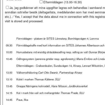
Eftermiddagen (13.00-16.30)
Ja, jag godkänner att mina uppgifter lagras och behandlas i samband
anmälan och/eller besök (deltagarlista, meddelanden som har med seminari
etc.). / Yes, I accept that the data about me in connection with this registra
visit is stored and processed.
Förmiddagen - platsen är SITES Lönnstorp, Bomhögsvägen 4, Lomma
09.30
Förmiddagskaffe med kort information om SITES
Johannes Albertsson och
10.00
Humusbalans vid ensidig stråsädesodling resp. odling av vall
Gunnar Börje
10.45
Odlingssystem (perenna grödor resp. agroforestry)
Maria Ernfors och Lind
Eftermiddagen - Crafoordsalen, Sundsvägen 14, Alnarp, Lennart Wikström, L
13.00
Välkomsthälsning
Carl-Otto Swartz, Partnerskap Alnarp
13.10
Kolet i marken
Thomas Kätterer, SLU
13.45
Greppa Näringens kolmodell,
Hans Nilsson, Jordbruksverket
14.15
Kol i mark från vall och mellangrödor
Thomas Prade, SLU
14.45
Paus, fika