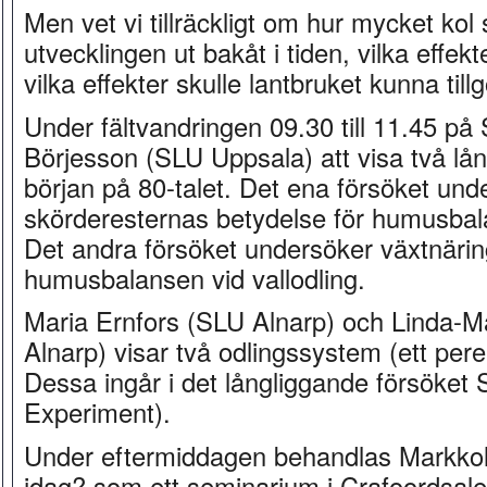
Men vet vi tillräckligt om hur mycket ko
utvecklingen ut bakåt i tiden, vilka effek
vilka effekter skulle lantbruket kunna til
Under fältvandringen 09.30 till 11.45 
Börjesson (SLU Uppsala) att visa två lå
början på 80-talet. Det ena försöket un
skörderesternas betydelse för humusbala
Det andra försöket undersöker växtnärin
humusbalansen vid vallodling.
Maria Ernfors (SLU Alnarp) och Linda-M
Alnarp) visar två odlingssystem (ett peren
Dessa ingår i det långliggande försöket
Experiment).
Under eftermiddagen behandlas Markkol o
idag? som ett seminarium i Crafoordsale