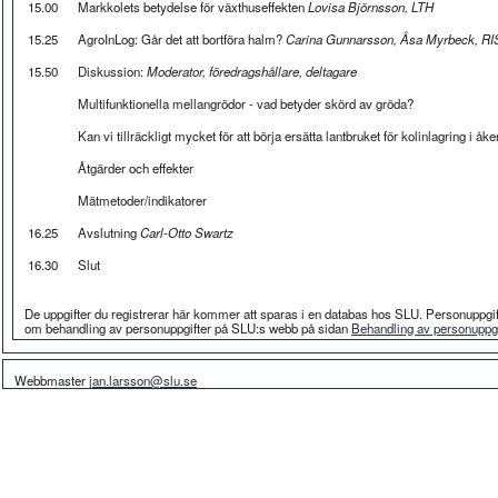
15.00
Markkolets betydelse för växthuseffekten
Lovisa Björnsson, LTH
15.25
AgroInLog: Går det att bortföra halm?
Carina Gunnarsson, Åsa Myrbeck, R
15.50
Diskussion:
Moderator, föredragshållare, deltagare
Multifunktionella mellangrödor - vad betyder skörd av gröda?
Kan vi tillräckligt mycket för att börja ersätta lantbruket för kolinlagring i å
Åtgärder och effekter
Mätmetoder/indikatorer
16.25
Avslutning
Carl-Otto Swartz
16.30
Slut
De uppgifter du registrerar här kommer att sparas i en databas hos SLU. Personuppgif
om behandling av personuppgifter på SLU:s webb på sidan
Behandling av personuppgi
Webbmaster
jan.larsson@slu.se